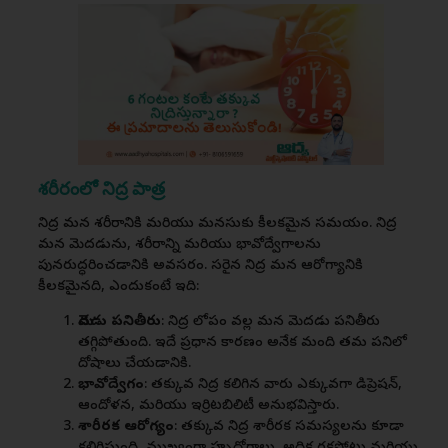
శరీరంలో నిద్ర పాత్ర
నిద్ర మన శరీరానికి మరియు మనసుకు కీలకమైన సమయం. నిద్ర
మన మెదడును, శరీరాన్ని మరియు భావోద్వేగాలను
పునరుద్ధరించడానికి అవసరం. సరైన నిద్ర మన ఆరోగ్యానికి
కీలకమైనది, ఎందుకంటే ఇది:
మెదడు పనితీరు
: నిద్ర లోపం వల్ల మన మెదడు పనితీరు
తగ్గిపోతుంది. ఇదే ప్రధాన కారణం అనేక మంది తమ పనిలో
దోషాలు చేయడానికి.
భావోద్వేగం
: తక్కువ నిద్ర కలిగిన వారు ఎక్కువగా డిప్రెషన్,
ఆందోళన, మరియు ఇర్రిటబిలిటీ అనుభవిస్తారు.
శారీరక ఆరోగ్యం
: తక్కువ నిద్ర శారీరక సమస్యలను కూడా