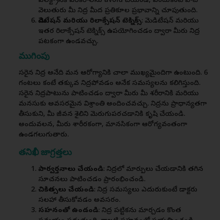
ఎలక్ట్రానిక్ పరికరాలను avoid చేయండి, ఎందుకంటే వాటి
వెలుతురు మీ నిద్ర మీద ప్రతికూల ప్రభావాన్ని చూపుతుంది.
మెడిటేషన్ మరియు రిలాక్సేషన్ టెక్నిక్స్
: మెడిటేషన్ మరియు
ఇతర రిలాక్సేషన్ టెక్నిక్స్ ఉపయోగించడం ద్వారా మీరు నిద్ర
పటకంగా ఉండవచ్చు.
ముగింపు
సరైన నిద్ర అనేది మన ఆరోగ్యానికి చాలా ముఖ్యమైందిగా ఉంటుంది. 6
గంటలు కంటే తక్కువ నిద్రపోవడం అనేక సమస్యలను కలిగిస్తుంది.
సరైన నిద్రపాటును పాటించడం ద్వారా మీరు మీ శరీరానికి మరియు
మనసుకు అవసరమైన విశ్రాంతి అందించవచ్చు. నిద్రను ప్రాధాన్యతగా
తీసుకుని, మీ జీవన శైలిని మెరుగుపరచడానికి కృషి చేయండి.
అందువలన, మీరు శారీరకంగా, మానసికంగా ఆరోగ్యవంతంగా
ఉండగలుగుతారు.
తనిఖీ జాగ్రత్తలు
పార్వర్తనాలు చేయండి
: నిద్రలో మార్పులు చేయడానికి తగిన
సూచనలు పాటించడం ప్రారంభించండి.
చికిత్సలు చేయండి
: నిద్ర సమస్యలు ఎదురుకుంటే డాక్టరు
సలహా తీసుకోవడం అవసరం.
సహనంతో ఉండండి
: నిద్ర పట్టికను మార్చడం కొంత