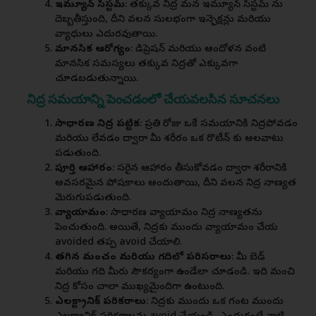
ఇమ్యూన్ సిస్టమ్
: తక్కువ నిద్ర మన ఇమ్యూన్ సిస్టమ్ ను
దెబ్బతీస్తుంది, దీని వలన సులభంగా ఇన్ఫెక్షన్లు మరియు
వ్యాధులు ఎదురవుతాయి.
మానసిక ఆరోగ్యం
: డిప్రెషన్ మరియు ఆందోళన వంటి
మానసిక సమస్యలు తక్కువ నిద్రతో ఎక్కువగా
చూడబడుతున్నాయి.
నిద్ర సమయాన్ని పెంచడంలో చేయవలసిన సూచనలు
సాధారణ నిద్ర పట్టిక
: ప్రతి రోజు ఒకే సమయానికి నిద్రపోవడం
మరియు లేవడం ద్వారా మీ శరీరం ఒక రొటీన్ కు అలవాటు
పడుతుంది.
పూర్తి ఆహారం
: సరైన ఆహారం తీసుకోవడం ద్వారా శరీరానికి
అవసరమైన పోషకాలు అందుతాయి, దీని వలన నిద్ర నాణ్యత
మెరుగుపడుతుంది.
వ్యాయామం
: సాధారణ వ్యాయామం నిద్ర నాణ్యతను
పెంచుతుంది. అయితే, నిద్రకు ముందు వ్యాయామం చేయ
avoided తప్ప avoid చేయాలి.
తగిన మంచం మరియు గదిలో పరిసరాలు
: మీ బెడ్
మరియు గది మీరు సౌకర్యంగా ఉండేలా చూడండి. ఇది మంచి
నిద్ర కోసం చాలా ముఖ్యమైందిగా ఉంటుంది.
ఎలక్ట్రానిక్ పరికరాలు
: నిద్రకు ముందు ఒక గంట ముందు