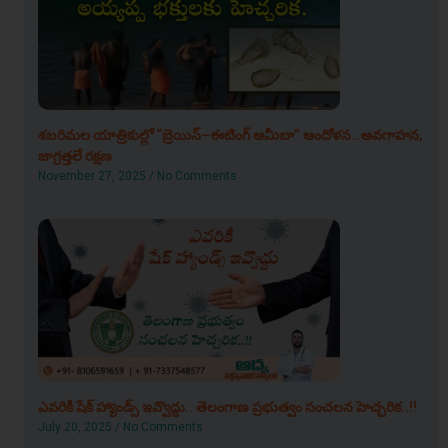
శబరిమల యాత్రికుల్లో “బ్రెయిన్–ఈటింగ్ ఆమీబా” ఆందోళన…అవగాహన,
జాగ్రత్తలే రక్షణ
November 27, 2025
No Comments
ఎవరికీ షేక్ హ్యాండ్స్ ఇవ్వొద్దు.. తెలంగాణ ప్రభుత్వం సంచలన హెచ్చరిక..!!
July 20, 2025
No Comments