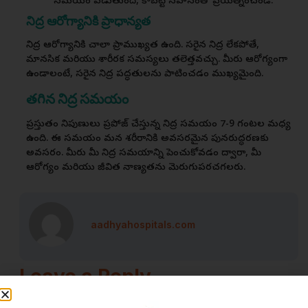
సమయం పడుతుంది, కాబట్టి సహనంతో ప్రయత్నించండి.
నిద్ర ఆరోగ్యానికి ప్రాధాన్యత
నిద్ర ఆరోగ్యానికి చాలా ప్రాముఖ్యత ఉంది. సరైన నిద్ర లేకపోతే,
మానసిక మరియు శారీరక సమస్యలు తలెత్తవచ్చు. మీరు ఆరోగ్యంగా
ఉండాలంటే, సరైన నిద్ర పద్ధతులను పాటించడం ముఖ్యమైంది.
తగిన నిద్ర సమయం
ప్రస్తుతం నిపుణులు ప్రపోజ్ చేస్తున్న నిద్ర సమయం 7-9 గంటల మధ్య
ఉంది. ఈ సమయం మన శరీరానికి అవసరమైన పునరుద్ధరణకు
అవసరం. మీరు మీ నిద్ర సమయాన్ని పెంచుకోవడం ద్వారా, మీ
ఆరోగ్యం మరియు జీవిత నాణ్యతను మెరుగుపరచగలరు.
aadhyahospitals.com
Leave a Reply
Your email address will not be published.
Required fields are