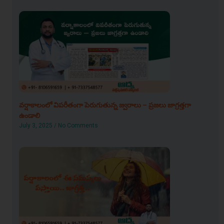
వర్షాకాలంలో విపరీతంగా పెరుగుతున్న జ్వరాలు – ప్రజలు జాగ్రత్తగా
ఉండాలి
July 3, 2025
No Comments