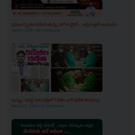
ప్రపంచాన్ని కలవరపెడుతున్న ఎబోలా వైరస్… అప్రమత్తతే ఆయుధం!
June 6, 2026
No Comments
ఖమ్మం ‘ఆద్య’ ఆసుపత్రిలో 5 కేజీల భారీ కణితి తొలగింపు
March 10, 2026
No Comments