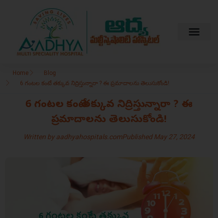
Home
Blog
6 గంటల కంటే తక్కువ నిద్రిస్తున్నారా ? ఈ ప్రమాదాలను తెలుసుకోండి!
6 గంటల కంటే తక్కువ నిద్రిస్తున్నారా ? ఈ
ప్రమాదాలను తెలుసుకోండి!
Written by
aadhyahospitals.com
Published
May 27, 2024