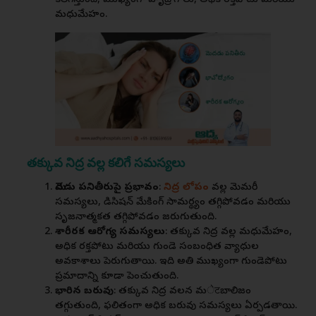
కలిగిస్తుంది, ముఖ్యంగా హృద్రోగాలు, అధిక రక్తపోటు మరియు
మధుమేహం.
తక్కువ నిద్ర వల్ల కలిగే సమస్యలు
మెదడు పనితీరుపై ప్రభావం
:
నిద్ర లోపం
వల్ల మెమరీ
సమస్యలు, డిసిషన్ మేకింగ్ సామర్థ్యం తగ్గిపోవడం మరియు
సృజనాత్మకత తగ్గిపోవడం జరుగుతుంది.
శారీరక ఆరోగ్య సమస్యలు
: తక్కువ నిద్ర వల్ల మధుమేహం,
అధిక రక్తపోటు మరియు గుండె సంబంధిత వ్యాధుల
అవకాశాలు పెరుగుతాయి. ఇది అతి ముఖ్యంగా గుండెపోటు
ప్రమాదాన్ని కూడా పెంచుతుంది.
భారిన బరువు
: తక్కువ నిద్ర వలన మेटబాలిజం
తగ్గుతుంది, ఫలితంగా అధిక బరువు సమస్యలు ఏర్పడతాయి.