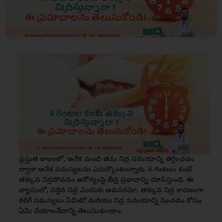
ప్రస్తుత కాలంలో, అనేక మంది తమ నిద్ర సమయాన్ని తగ్గించడం
ద్వారా అనేక సమస్యలను ఎదుర్కొంటున్నారు. 6 గంటలు కంటే
తక్కువ నిద్రపోవడం ఆరోగ్యంపై తీవ్ర ప్రభావాన్ని చూపిస్తుంది. ఈ
వ్యాసంలో, సరైన నిద్ర ఎందుకు అవసరమో, తక్కువ నిద్ర కారణంగా
కలిగే సమస్యలు ఏమిటో మరియు నిద్ర సమయాన్ని పెంచడం కోసం
ఏమి చేయాలనేదాన్ని తెలుసుకుందాం.