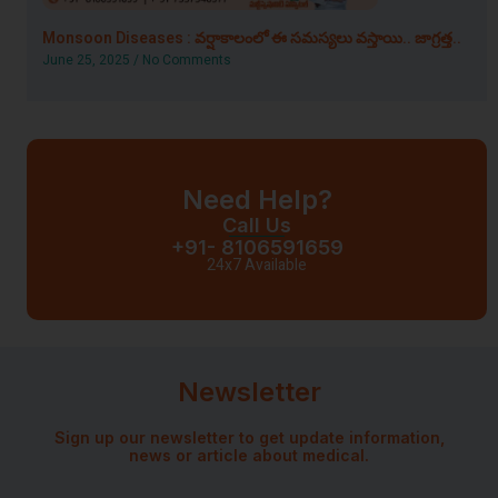
Monsoon Diseases : వర్షాకాలంలో ఈ సమస్యలు వస్తాయి.. జాగ్రత్త..
June 25, 2025
No Comments
Need Help?
Call Us
+91- 8106591659
24x7 Available
Newsletter
Sign up our newsletter to get update information,
news or article about medical.